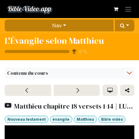
Se rendre au contenu
Nav
L'Évangile selon Matthieu
0
%
Contenu du cours
Matthieu chapitre 18 versets 1-14 | LUMO
Nouveau testament
évangile
Matthieu
Bible vidéo