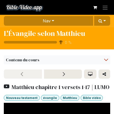
Se rendre au contenu
Nav
L'Évangile selon Matthieu
0
%
Contenu du cours
Matthieu chapitre 1 versets 1-17 | LUMO
Nouveau testament
évangile
Matthieu
Bible vidéo