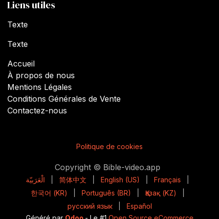
Liens utiles
Texte
Texte
Accueil
À propos de nous
Mentions Légales
Conditions Générales de Vente
Contactez-nous
Politique de cookies
Copyright © Bible-video.app
الْعَرَبيّة
|
简体中文
|
English (US)
|
Français
|
한국어 (KR)
|
Português (BR)
|
Қазақ (KZ)
|
русский язык
|
Español
Généré par
Odoo
- Le #1
Open Source eCommerce