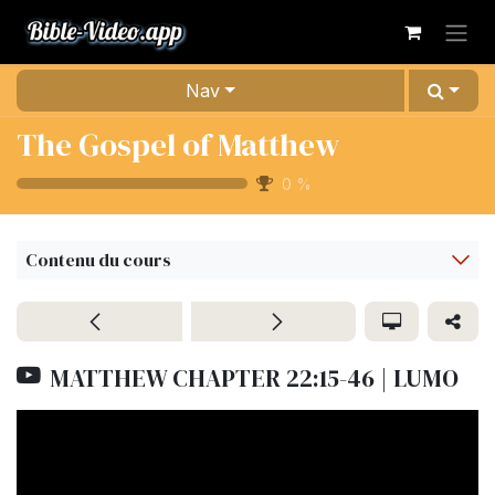
Se rendre au contenu
Nav
The Gospel of Matthew
0
%
Contenu du cours
MATTHEW CHAPTER 22:15-46 | LUMO