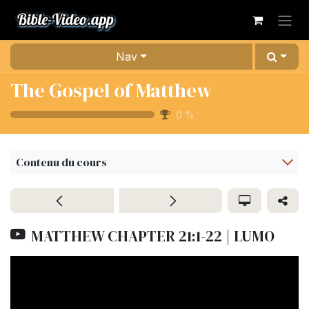
Se rendre au contenu
Nav
The Gospel of Matthew
0
%
Contenu du cours
MATTHEW CHAPTER 21:1-22 | LUMO