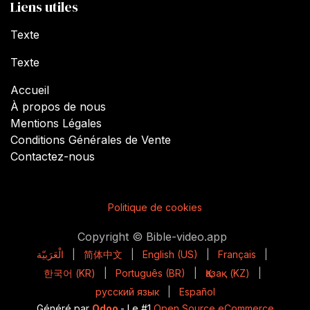
Liens utiles
Texte
Texte
Accueil
À propos de nous
Mentions Légales
Conditions Générales de Vente
Contactez-nous
Politique de cookies
Copyright © Bible-video.app
الْعَرَبيّة
|
简体中文
|
English (US)
|
Français
|
한국어 (KR)
|
Português (BR)
|
Қазақ (KZ)
|
русский язык
|
Español
Généré par
Odoo
- Le #1
Open Source eCommerce