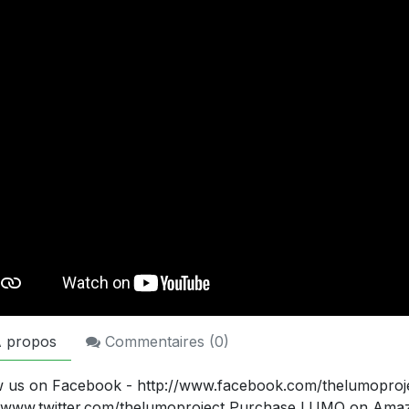
 propos
Commentaires (
0
)
w us on Facebook - http://www.facebook.com/thelumoprojec
//www.twitter.com/thelumoproject Purchase LUMO on Amaz