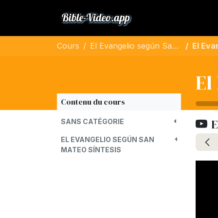
Se rendre au contenu
Bible
Musique
Cours
El Evangelio según San Mateo
El Evang
El
Contenu du cours
E
SANS CATÉGORIE
EL EVANGELIO SEGÚN SAN
MATEO SÍNTESIS