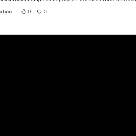
ation
0
0