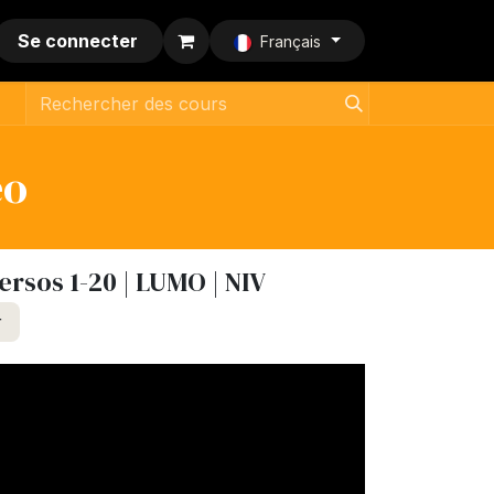
Se connecter
Français
eo
ersos 1-20 | LUMO | NIV
r