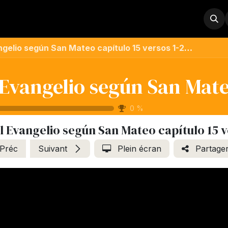
Boutique
Remerciements
Contactez-nous
À propos
elio según San Mateo capítulo 15 versos 1-20 | LUMO | NIV
 Evangelio según San Mat
0
%
l Evangelio según San Mateo capítulo 15 v
Préc
Suivant
Plein écran
Partage