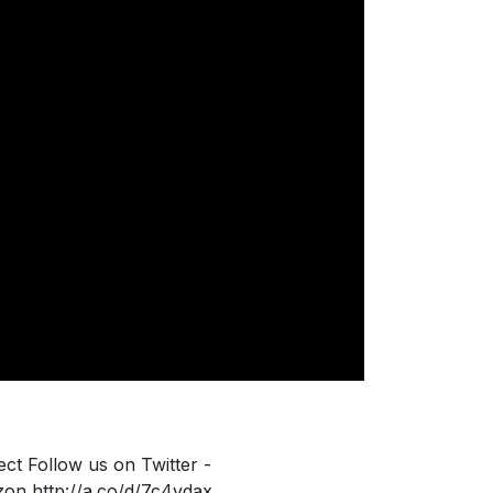
t Follow us on Twitter -
on http://a.co/d/7c4vdax