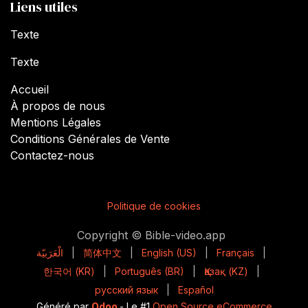
Liens utiles
Texte
Texte
Accueil
À propos de nous
Mentions Légales
Conditions Générales de Vente
Contactez-nous
Politique de cookies
Copyright © Bible-video.app
الْعَرَبيّة
|
简体中文
|
English (US)
|
Français
|
한국어 (KR)
|
Português (BR)
|
Қазақ (KZ)
|
русский язык
|
Español
Généré par
Odoo
- Le #1
Open Source eCommerce