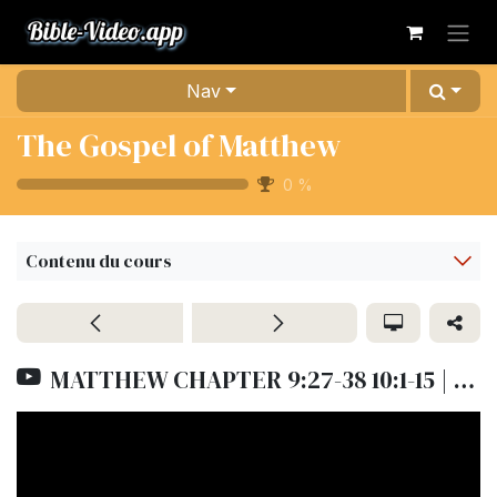
Se rendre au contenu
Nav
The Gospel of Matthew
0
%
Contenu du cours
MATTHEW CHAPTER 9:27-38 10:1-15 | LUMO