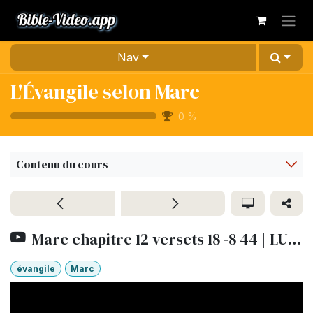
Se rendre au contenu
Nav
L'Évangile selon Marc
0
%
Contenu du cours
Marc chapitre 12 versets 18 -8 44 | LUMO
évangile
Marc