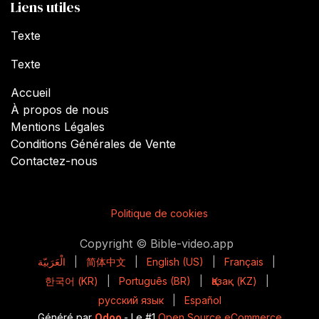
Liens utiles
Texte
Texte
Accueil
À propos de nous
Mentions Légales
Conditions Générales de Vente
Contactez-nous
Politique de cookies
Copyright © Bible-video.app
الْعَرَبيّة
|
简体中文
|
English (US)
|
Français
|
한국어 (KR)
|
Português (BR)
|
Қазақ (KZ)
|
русский язык
|
Español
Généré par
Odoo
- Le #1
Open Source eCommerce