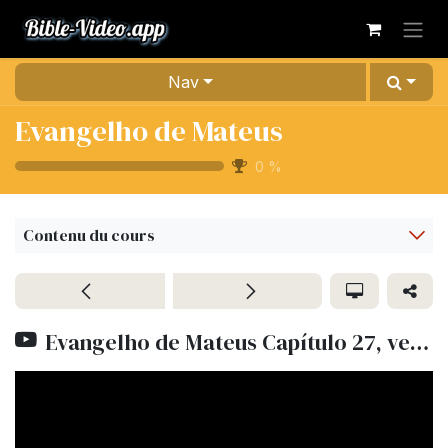
Se rendre au contenu
Nav
Evangelho de Mateus
0
%
Contenu du cours
Evangelho de Mateus Capítulo 27, versículos32-56 | Lumo