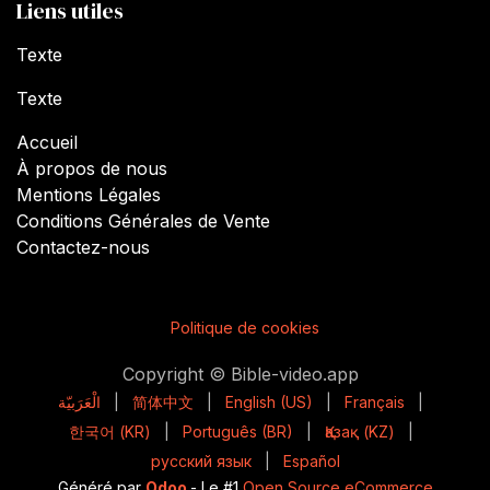
Liens utiles
Texte
Texte
Accueil
À propos de nous
Mentions Légales
Conditions Générales de Vente
Contactez-nous
Politique de cookies
Copyright © Bible-video.app
الْعَرَبيّة
|
简体中文
|
English (US)
|
Français
|
한국어 (KR)
|
Português (BR)
|
Қазақ (KZ)
|
русский язык
|
Español
Généré par
Odoo
- Le #1
Open Source eCommerce