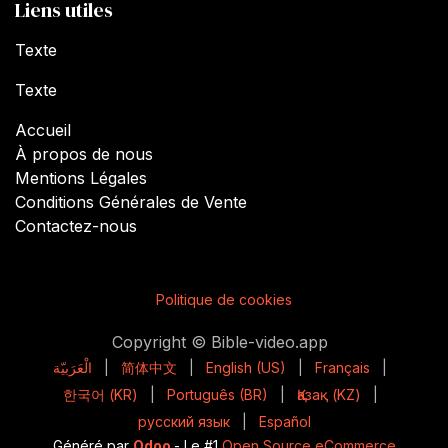
Liens utiles
Texte
Texte
Accueil
À propos de nous
Mentions Légales
Conditions Générales de Vente
Contactez-nous
Politique de cookies
Copyright © Bible-video.app
الْعَرَبيّة
|
简体中文
|
English (US)
|
Français
|
한국어 (KR)
|
Português (BR)
|
Қазақ (KZ)
|
русский язык
|
Español
Généré par
Odoo
- Le #1
Open Source eCommerce