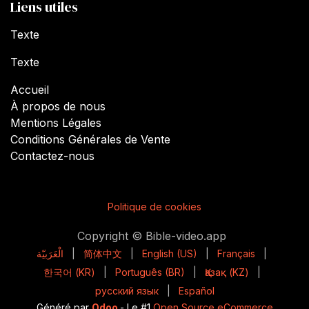
Liens utiles
Texte
Texte
Accueil
À propos de nous
Mentions Légales
Conditions Générales de Vente
Contactez-nous
Politique de cookies
Copyright © Bible-video.app
الْعَرَبيّة
|
简体中文
|
English (US)
|
Français
|
한국어 (KR)
|
Português (BR)
|
Қазақ (KZ)
|
русский язык
|
Español
Généré par
Odoo
- Le #1
Open Source eCommerce