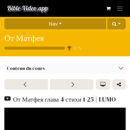
Se rendre au contenu
Nav
От Матфея
0
%
Contenu du cours
От Матфея глава 4 стихи 1-25 | LUMO