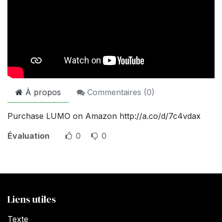
À propos
Commentaires (
0
)
Purchase LUMO on Amazon http://a.co/d/7c4vdax
Évaluation
0
0
Liens utiles
Texte