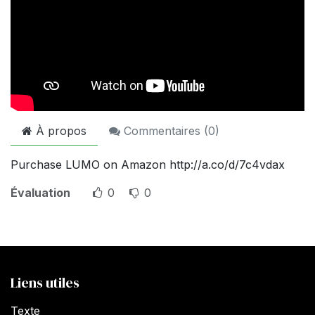
À propos
Commentaires (
0
)
Purchase LUMO on Amazon http://a.co/d/7c4vdax
Évaluation
0
0
Liens utiles
Texte