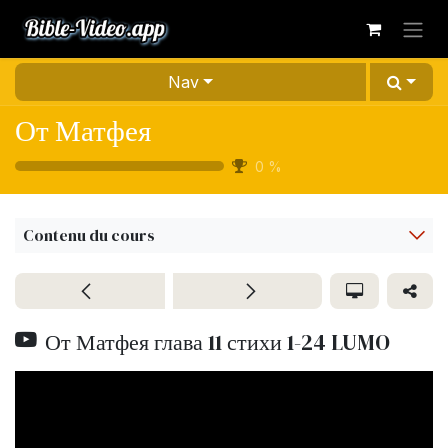
Se rendre au contenu
Nav
От Матфея
0
%
Contenu du cours
От Матфея глава 11 стихи 1-24 LUMO