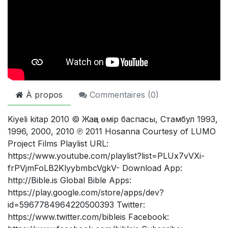
À propos
Commentaires (
0
)
Kiyeli kitap 2010 © Жаңа өмір баспасы, Стамбул 1993,
1996, 2000, 2010 ℗ 2011 Hosanna Courtesy of LUMO
Project Films Playlist URL:
https://www.youtube.com/playlist?list=PLUx7vVXi-
frPVjmFoLB2KlyybmbcVgkV- Download App:
http://Bible.is Global Bible Apps:
https://play.google.com/store/apps/dev?
id=5967784964220500393 Twitter:
https://www.twitter.com/bibleis Facebook: