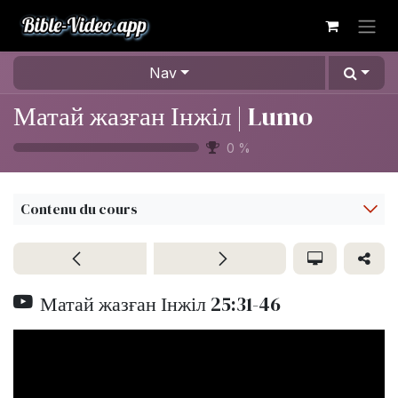
Se rendre au contenu
Nav
Матай жазған Інжіл | Lumo
0
%
Contenu du cours
Матай жазған Інжіл 25:31-46