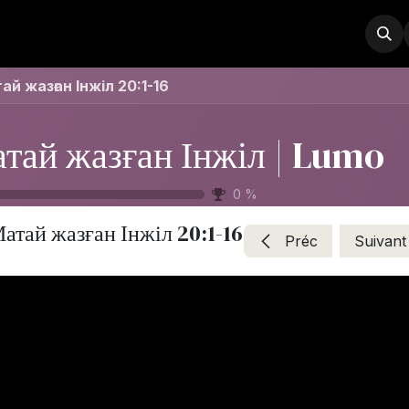
Boutique
Remerciements
Contactez-nous
À propos
ай жазған Інжіл 20:1-16
тай жазған Інжіл | Lumo
0
%
атай жазған Інжіл 20:1-16
Préc
Suivant