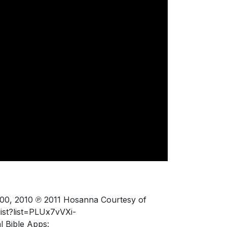
000, 2010 ℗ 2011 Hosanna Courtesy of
ist?list=PLUx7vVXi-
 Bible Apps: