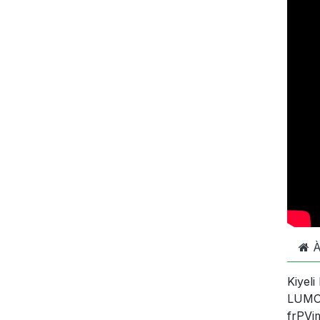
À
Kiyel
LUMO 
frPVj