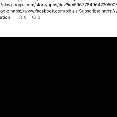
://play.google.com/store/apps/dev?id=5967784964220500393
ook: https://www.facebook.com/bibleis Subscribe: https:/
ation
0
0