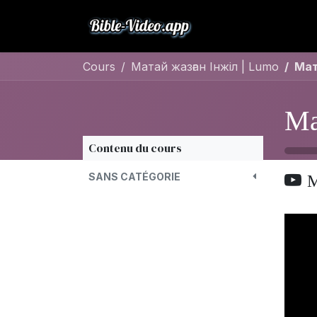
Se rendre au contenu
Bible
Musique
Cours
Матай жазған Інжіл | Lumo
Мат
Ма
Contenu du cours
М
SANS CATÉGORIE