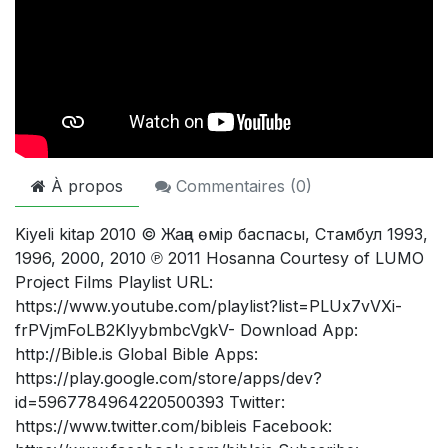
À propos
Commentaires (
0
)
Kiyeli kitap 2010 © Жаңа өмір баспасы, Стамбул 1993,
1996, 2000, 2010 ℗ 2011 Hosanna Courtesy of LUMO
Project Films Playlist URL:
https://www.youtube.com/playlist?list=PLUx7vVXi-
frPVjmFoLB2KlyybmbcVgkV- Download App:
http://Bible.is Global Bible Apps:
https://play.google.com/store/apps/dev?
id=5967784964220500393 Twitter:
https://www.twitter.com/bibleis Facebook: