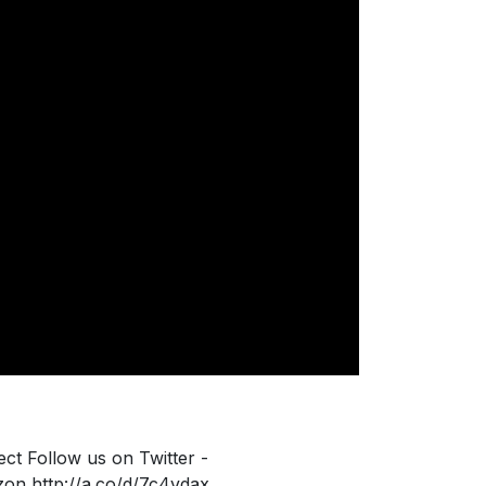
t Follow us on Twitter -
on http://a.co/d/7c4vdax