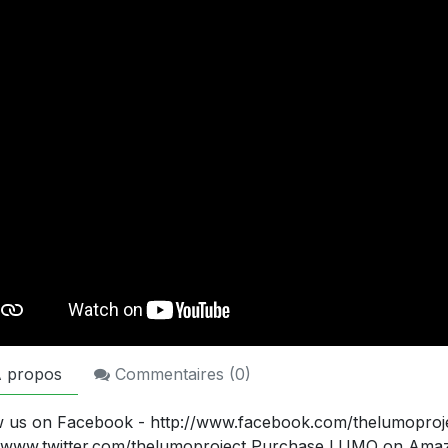
 propos
Commentaires (
0
)
w us on Facebook - http://www.facebook.com/thelumoprojec
//www.twitter.com/thelumoproject Purchase LUMO on Amaz