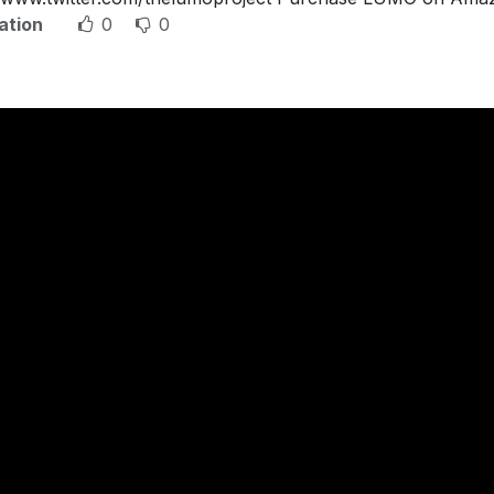
ation
0
0