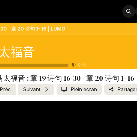
Boutique
Remerciements
Contactez-nous
À propos
0 - 章 20 诗句 1- 16 | LUMO
太福音
0
%
太福音 : 章 19 诗句 16-30 - 章 20 诗句 1- 16 
Préc
Suivant
Plein écran
Partage