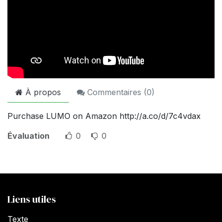
À propos
Commentaires (
0
)
Purchase LUMO on Amazon http://a.co/d/7c4vdax
Évaluation
0
0
Liens utiles
Texte